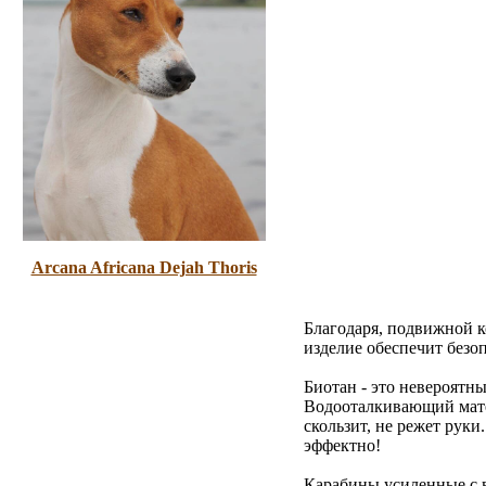
Arcana Africana Dejah Thoris
Благодаря, подвижной 
изделие обеспечит безоп
Биотан - это невероятн
Водооталкивающий матери
скользит, не режет рук
эффектно!
Карабины усиленные с 