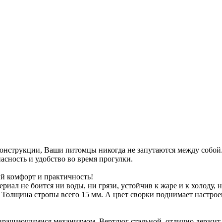
конструкции, Ваши питомцы никогда не запутаются между собой
асность и удобство во время прогулки.
ый комфорт и практичность!
ал не боится ни воды, ни грязи, устойчив к жаре и к холоду, н
и. Толщина стропы всего 15 мм. А цвет сворки поднимает настро
вращающимися механизмом. Вертлюг стальной, отлично держит н