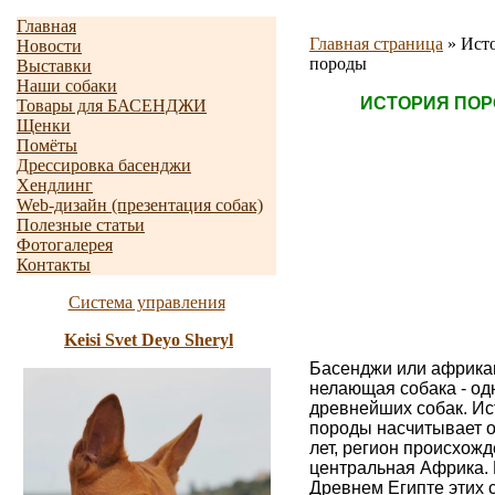
Главная
Главная страница
»
Ист
Новости
породы
Выставки
Наши собаки
ИСТОРИЯ ПО
Товары для БАСЕНДЖИ
Щенки
Помёты
Дрессировка басенджи
Хендлинг
Web-дизайн (презентация собак)
Полезные статьи
Фотогалерея
Контакты
Система управления
Keisi Svet Deyo Sheryl
Басенджи
или африка
нелающая собака - од
древнейших собак. Ис
породы насчитывает о
лет, регион происхож
центральная Африка.
Древнем Египте этих 