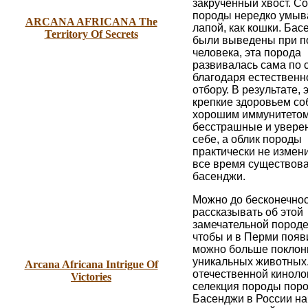
закрученный хвост. Со
породы нередко умыв
ARCANA AFRICANA The
лапой, как кошки. Бас
Territory Of Secrets
были выведены при 
человека, эта порода
развивалась сама по 
благодаря естественн
отбору. В результате, 
крепкие здоровьем соб
хорошим иммунитетом
бесстрашные и увере
себе, а облик породы
практически не измен
все время существов
басенджи.
Можно до бесконечно
рассказывать об этой
замечательной породе
чтобы и в Перми появи
можно больше поклон
уникальных животных.
Arcana Africana Intrigue Of
отечественной киноло
Victories
селекция породы пор
Басенджи в России на