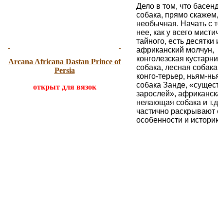
Дело в том, что басен
собака, прямо скажем
необычная. Начать с то
нее, как у всего мисти
тайного, есть десятки 
африканский молчун,
конголезская кустарн
Arcana Africana
Dastan Prince of
собака, лесная собака
Persia
конго-терьер, ньям-нь
собака Занде, «сущес
открыт для вязок
зарослей», африканск
нелающая собака и т.д
частично раскрывают 
особенности и истори