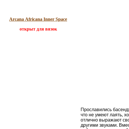
Arcana Africana Inner Space
открыт для вязок
Прославились басенд
что не умеют лаять, х
отлично выражают сво
другими звуками. Вме