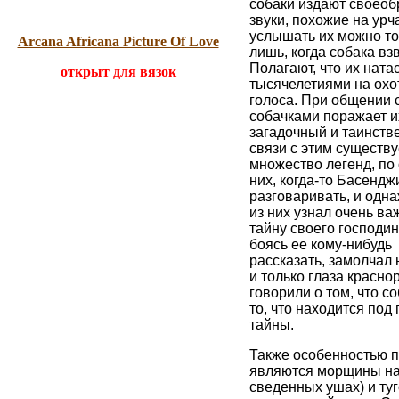
собаки издают своео
звуки, похожие на урч
услышать их можно то
Arcana Africana Picture Of Love
лишь, когда собака вз
Полагают, что их ната
открыт для вязок
тысячелетиями на охо
голоса. При общении 
собачками поражает их
загадочный и таинств
связи с этим существу
множество легенд, по 
них, когда-то Басендж
разговаривать, и одн
из них узнал очень в
тайну своего господин
боясь ее кому-нибудь
рассказать, замолчал 
и только глаза красно
говорили о том, что со
то, что находится под
тайны.
Также особенностью 
являются морщины на
сведенных ушах) и туг