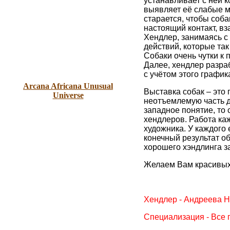
устанавливает с ней к
выявляет её слабые ме
старается, чтобы соба
настоящий контакт, в
Хендлер, занимаясь с
действий, которые так
Собаки очень чутки к 
Далее, х
ендлер разра
с учётом этого график
Arcana Africana Unusual
Выставка собак – это
Universe
неотъемлемую часть до
западное понятие, то 
хендлеров. Работа ка
художника. У каждого 
конечный результат о
хорошего хэндлинга за
Желаем Вам красивых 
Хендлер - Андреева Н
Специализация - Все