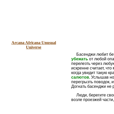
Arcana Africana Unusual
Universe
Басенджи
любит бег
убежать
от любой опа
перелезть через любую
искренне считает, что
когда увидит такую кр
салютов.
Услышав но
перегрызть поводок, и
Догнать басенджи не 
Люди, берегите сво
возле проезжей части,