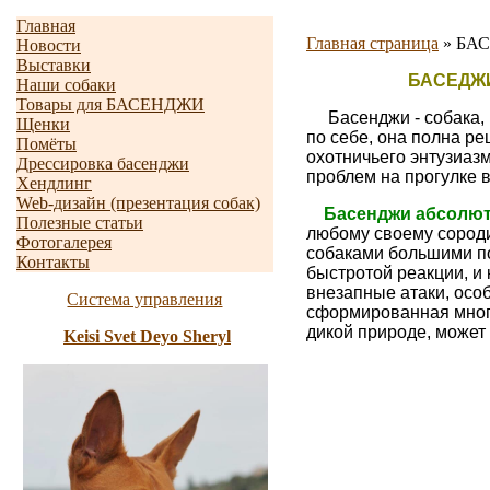
Главная
Главная страница
»
БАС
Новости
Выставки
БАСЕДЖ
Наши собаки
Товары для БАСЕНДЖИ
Басенджи - собака, к
Щенки
по себе, она полна р
Помёты
охотничьего энтузиазм
Дрессировка басенджи
проблем на прогулке в
Хендлинг
Web-дизайн (презентация собак)
Басенджи абсолю
Полезные статьи
любому своему сород
Фотогалерея
собаками
большими по
Контакты
быстротой реакции, и 
внезапные атаки, осо
Система управления
сформированная мног
дикой природе, может
Keisi Svet Deyo Sheryl